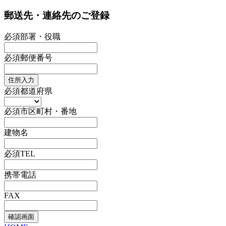
郵送先・連絡先のご登録
必須
部署・役職
必須
郵便番号
住所入力
必須
都道府県
必須
市区町村・番地
建物名
必須
TEL
携帯電話
FAX
確認画面