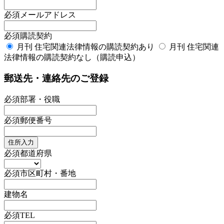
必須
メールアドレス
必須
購読契約
月刊 住宅関連法律情報の購読契約あり
月刊 住宅関連
法律情報の購読契約なし（購読申込）
郵送先・連絡先のご登録
必須
部署・役職
必須
郵便番号
住所入力
必須
都道府県
必須
市区町村・番地
建物名
必須
TEL