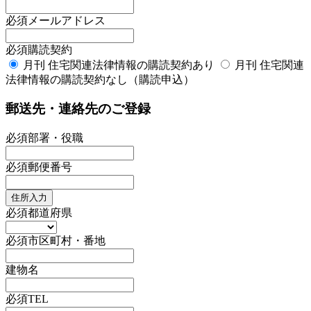
必須
メールアドレス
必須
購読契約
月刊 住宅関連法律情報の購読契約あり
月刊 住宅関連
法律情報の購読契約なし（購読申込）
郵送先・連絡先のご登録
必須
部署・役職
必須
郵便番号
住所入力
必須
都道府県
必須
市区町村・番地
建物名
必須
TEL