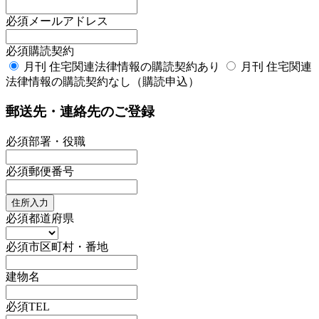
必須
メールアドレス
必須
購読契約
月刊 住宅関連法律情報の購読契約あり
月刊 住宅関連
法律情報の購読契約なし（購読申込）
郵送先・連絡先のご登録
必須
部署・役職
必須
郵便番号
住所入力
必須
都道府県
必須
市区町村・番地
建物名
必須
TEL