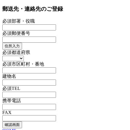
郵送先・連絡先のご登録
必須
部署・役職
必須
郵便番号
住所入力
必須
都道府県
必須
市区町村・番地
建物名
必須
TEL
携帯電話
FAX
確認画面