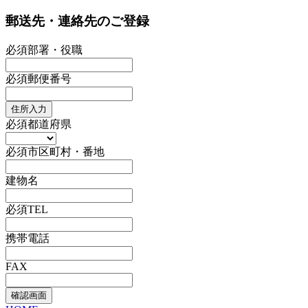
郵送先・連絡先のご登録
必須
部署・役職
必須
郵便番号
住所入力
必須
都道府県
必須
市区町村・番地
建物名
必須
TEL
携帯電話
FAX
確認画面