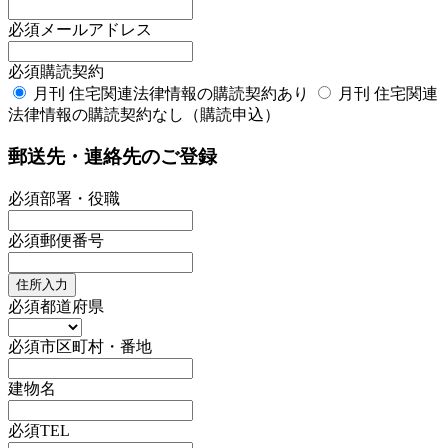
必須
メールアドレス
必須
購読契約
月刊 住宅関連法律情報の購読契約あり
月刊 住宅関連
法律情報の購読契約なし（購読申込）
郵送先・連絡先のご登録
必須
部署・役職
必須
郵便番号
住所入力
必須
都道府県
必須
市区町村・番地
建物名
必須
TEL