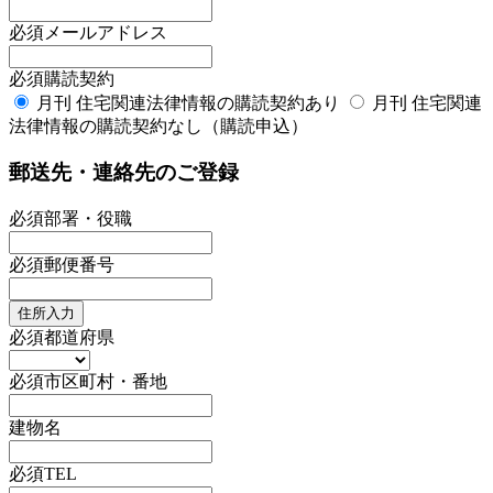
必須
メールアドレス
必須
購読契約
月刊 住宅関連法律情報の購読契約あり
月刊 住宅関連
法律情報の購読契約なし（購読申込）
郵送先・連絡先のご登録
必須
部署・役職
必須
郵便番号
住所入力
必須
都道府県
必須
市区町村・番地
建物名
必須
TEL