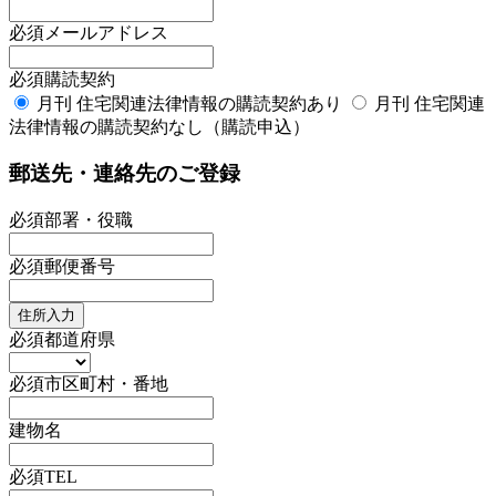
必須
メールアドレス
必須
購読契約
月刊 住宅関連法律情報の購読契約あり
月刊 住宅関連
法律情報の購読契約なし（購読申込）
郵送先・連絡先のご登録
必須
部署・役職
必須
郵便番号
住所入力
必須
都道府県
必須
市区町村・番地
建物名
必須
TEL