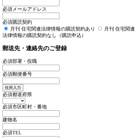
必須
メールアドレス
必須
購読契約
月刊 住宅関連法律情報の購読契約あり
月刊 住宅関連
法律情報の購読契約なし（購読申込）
郵送先・連絡先のご登録
必須
部署・役職
必須
郵便番号
住所入力
必須
都道府県
必須
市区町村・番地
建物名
必須
TEL