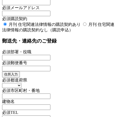
必須
メールアドレス
必須
購読契約
月刊 住宅関連法律情報の購読契約あり
月刊 住宅関連
法律情報の購読契約なし（購読申込）
郵送先・連絡先のご登録
必須
部署・役職
必須
郵便番号
住所入力
必須
都道府県
必須
市区町村・番地
建物名
必須
TEL