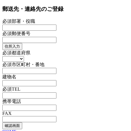
郵送先・連絡先のご登録
必須
部署・役職
必須
郵便番号
住所入力
必須
都道府県
必須
市区町村・番地
建物名
必須
TEL
携帯電話
FAX
確認画面