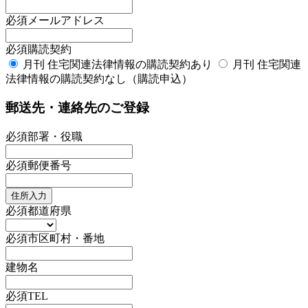
必須
メールアドレス
必須
購読契約
月刊 住宅関連法律情報の購読契約あり
月刊 住宅関連
法律情報の購読契約なし（購読申込）
郵送先・連絡先のご登録
必須
部署・役職
必須
郵便番号
住所入力
必須
都道府県
必須
市区町村・番地
建物名
必須
TEL