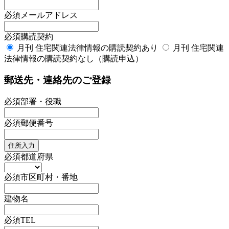
必須
メールアドレス
必須
購読契約
月刊 住宅関連法律情報の購読契約あり
月刊 住宅関連
法律情報の購読契約なし（購読申込）
郵送先・連絡先のご登録
必須
部署・役職
必須
郵便番号
住所入力
必須
都道府県
必須
市区町村・番地
建物名
必須
TEL