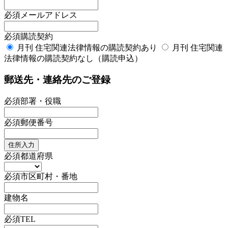
必須
メールアドレス
必須
購読契約
月刊 住宅関連法律情報の購読契約あり
月刊 住宅関連
法律情報の購読契約なし（購読申込）
郵送先・連絡先のご登録
必須
部署・役職
必須
郵便番号
住所入力
必須
都道府県
必須
市区町村・番地
建物名
必須
TEL