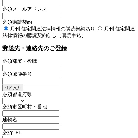
必須
メールアドレス
必須
購読契約
月刊 住宅関連法律情報の購読契約あり
月刊 住宅関連
法律情報の購読契約なし（購読申込）
郵送先・連絡先のご登録
必須
部署・役職
必須
郵便番号
住所入力
必須
都道府県
必須
市区町村・番地
建物名
必須
TEL