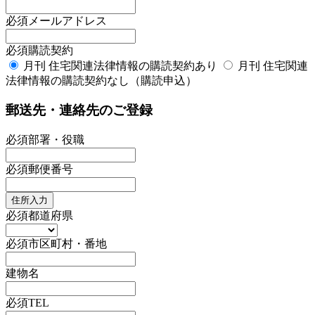
必須
メールアドレス
必須
購読契約
月刊 住宅関連法律情報の購読契約あり
月刊 住宅関連
法律情報の購読契約なし（購読申込）
郵送先・連絡先のご登録
必須
部署・役職
必須
郵便番号
住所入力
必須
都道府県
必須
市区町村・番地
建物名
必須
TEL