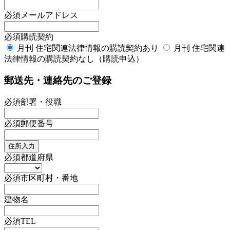
必須
メールアドレス
必須
購読契約
月刊 住宅関連法律情報の購読契約あり
月刊 住宅関連
法律情報の購読契約なし（購読申込）
郵送先・連絡先のご登録
必須
部署・役職
必須
郵便番号
住所入力
必須
都道府県
必須
市区町村・番地
建物名
必須
TEL