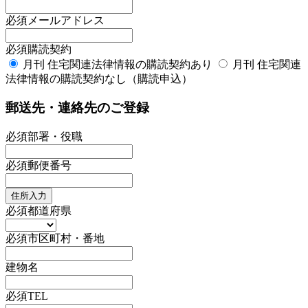
必須
メールアドレス
必須
購読契約
月刊 住宅関連法律情報の購読契約あり
月刊 住宅関連
法律情報の購読契約なし（購読申込）
郵送先・連絡先のご登録
必須
部署・役職
必須
郵便番号
住所入力
必須
都道府県
必須
市区町村・番地
建物名
必須
TEL