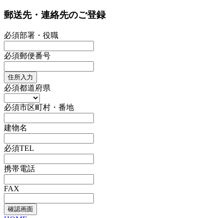
郵送先・連絡先のご登録
必須
部署・役職
必須
郵便番号
住所入力
必須
都道府県
必須
市区町村・番地
建物名
必須
TEL
携帯電話
FAX
確認画面