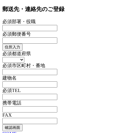
郵送先・連絡先のご登録
必須
部署・役職
必須
郵便番号
住所入力
必須
都道府県
必須
市区町村・番地
建物名
必須
TEL
携帯電話
FAX
確認画面