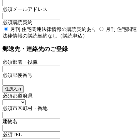
必須
メールアドレス
必須
購読契約
月刊 住宅関連法律情報の購読契約あり
月刊 住宅関連
法律情報の購読契約なし（購読申込）
郵送先・連絡先のご登録
必須
部署・役職
必須
郵便番号
住所入力
必須
都道府県
必須
市区町村・番地
建物名
必須
TEL