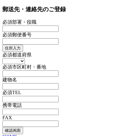
郵送先・連絡先のご登録
必須
部署・役職
必須
郵便番号
住所入力
必須
都道府県
必須
市区町村・番地
建物名
必須
TEL
携帯電話
FAX
確認画面