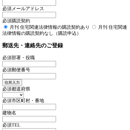
必須
メールアドレス
必須
購読契約
月刊 住宅関連法律情報の購読契約あり
月刊 住宅関連
法律情報の購読契約なし（購読申込）
郵送先・連絡先のご登録
必須
部署・役職
必須
郵便番号
住所入力
必須
都道府県
必須
市区町村・番地
建物名
必須
TEL