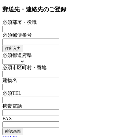
郵送先・連絡先のご登録
必須
部署・役職
必須
郵便番号
住所入力
必須
都道府県
必須
市区町村・番地
建物名
必須
TEL
携帯電話
FAX
確認画面