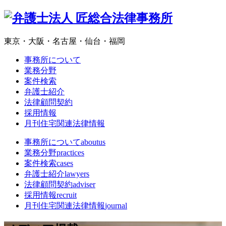
東京・大阪・名古屋・仙台・福岡
事務所について
業務分野
案件検索
弁護士紹介
法律顧問契約
採用情報
月刊住宅関連法律情報
事務所について
aboutus
業務分野
practices
案件検索
cases
弁護士紹介
lawyers
法律顧問契約
adviser
採用情報
recruit
月刊住宅関連法律情報
journal