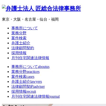
東京・大阪・名古屋・仙台・福岡
事務所について
業務分野
案件検索
弁護士紹介
法律顧問契約
採用情報
月刊住宅関連法律情報
事務所について
aboutus
業務分野
practices
案件検索
cases
弁護士紹介
lawyers
法律顧問契約
adviser
採用情報
recruit
月刊住宅関連法律情報
journal