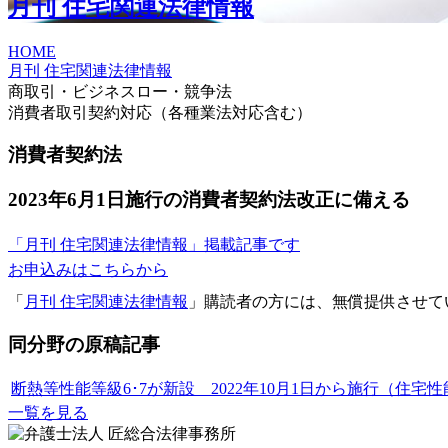
月刊 住宅関連法律情報
HOME
月刊 住宅関連法律情報
商取引・ビジネスロー・競争法
消費者取引契約対応（各種業法対応含む）
消費者契約法
2023年6月1日施行の消費者契約法改正に備える
「月刊 住宅関連法律情報」掲載記事です
お申込みはこちらから
「
月刊 住宅関連法律情報
」購読者の方には、無償提供させて
同分野の原稿記事
断熱等性能等級6･7が新設 2022年10月1日から施行（住
一覧を見る