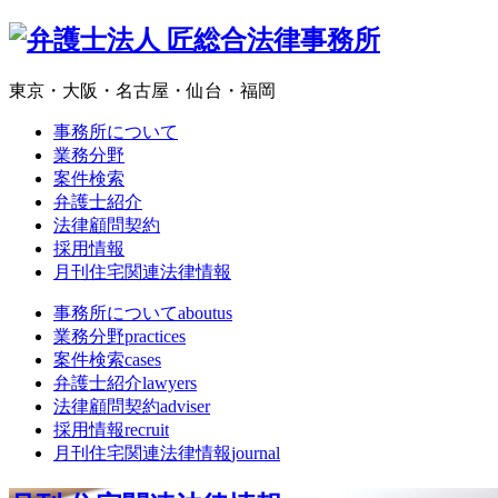
東京・大阪・名古屋・仙台・福岡
事務所について
業務分野
案件検索
弁護士紹介
法律顧問契約
採用情報
月刊住宅関連法律情報
事務所について
aboutus
業務分野
practices
案件検索
cases
弁護士紹介
lawyers
法律顧問契約
adviser
採用情報
recruit
月刊住宅関連法律情報
journal