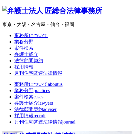
東京・大阪・名古屋・仙台・福岡
事務所について
業務分野
案件検索
弁護士紹介
法律顧問契約
採用情報
月刊住宅関連法律情報
事務所について
aboutus
業務分野
practices
案件検索
cases
弁護士紹介
lawyers
法律顧問契約
adviser
採用情報
recruit
月刊住宅関連法律情報
journal