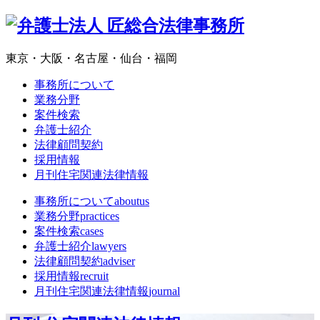
東京・大阪・名古屋・仙台・福岡
事務所について
業務分野
案件検索
弁護士紹介
法律顧問契約
採用情報
月刊住宅関連法律情報
事務所について
aboutus
業務分野
practices
案件検索
cases
弁護士紹介
lawyers
法律顧問契約
adviser
採用情報
recruit
月刊住宅関連法律情報
journal