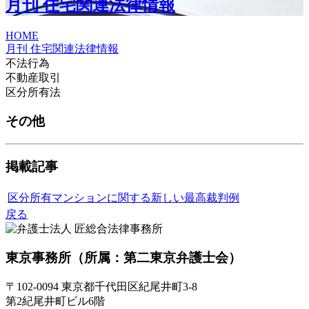
月刊 住宅関連法律情報
HOME
月刊 住宅関連法律情報
不法行為
不動産取引
区分所有法
その他
掲載記事
区分所有マンションに関する新しい最高裁判例
戻る
東京事務所
（所属：第二東京弁護士会）
〒102-0094 東京都千代田区紀尾井町3-8
第2紀尾井町ビル6階