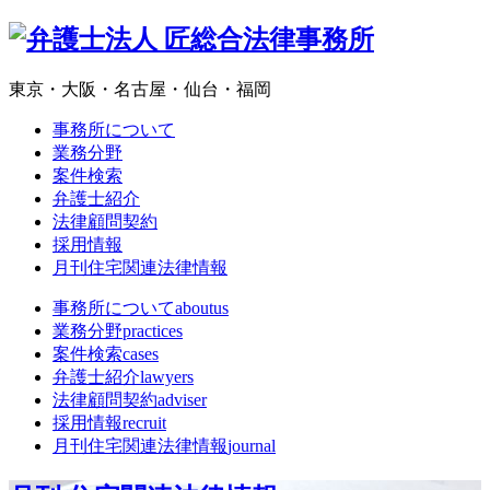
東京・大阪・名古屋・仙台・福岡
事務所について
業務分野
案件検索
弁護士紹介
法律顧問契約
採用情報
月刊住宅関連法律情報
事務所について
aboutus
業務分野
practices
案件検索
cases
弁護士紹介
lawyers
法律顧問契約
adviser
採用情報
recruit
月刊住宅関連法律情報
journal