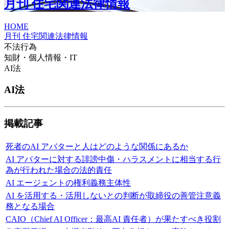
月刊 住宅関連法律情報
HOME
月刊 住宅関連法律情報
不法行為
知財・個人情報・IT
AI法
AI法
掲載記事
死者のAI アバターと人はどのような関係にあるか
AI アバターに対する誹謗中傷・ハラスメントに相当する行
為が行われた場合の法的責任
AI エージェントの権利義務主体性
AI を活用する・活用しないとの判断が取締役の善管注意義
務となる場合
CAIO（Chief AI Officer：最高AI 責任者）が果たすべき役割