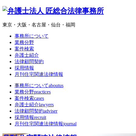
東京・大阪・名古屋・仙台・福岡
事務所について
業務分野
案件検索
弁護士紹介
法律顧問契約
採用情報
月刊住宅関連法律情報
事務所について
aboutus
業務分野
practices
案件検索
cases
弁護士紹介
lawyers
法律顧問契約
adviser
採用情報
recruit
月刊住宅関連法律情報
journal