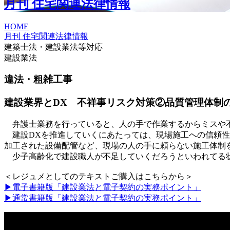
月刊 住宅関連法律情報
HOME
月刊 住宅関連法律情報
建築士法・建設業法等対応
建設業法
違法・粗雑工事
建設業界とDX 不祥事リスク対策②品質管理体制
弁護士業務を行っていると、人の手で作業するからミスや
建設DXを推進していくにあたっては、現場施工への信頼性
加工された設備配管など、現場の人の手に頼らない施工体制
少子高齢化で建設職人が不足していくだろうといわれてる状
＜レジュメとしてのテキストご購入はこちらから＞
▶電子書籍版「建設業法と電子契約の実務ポイント」
▶通常書籍版「建設業法と電子契約の実務ポイント」