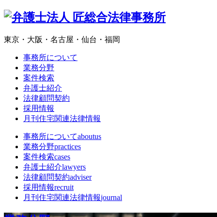
東京・大阪・名古屋・仙台・福岡
事務所について
業務分野
案件検索
弁護士紹介
法律顧問契約
採用情報
月刊住宅関連法律情報
事務所について
aboutus
業務分野
practices
案件検索
cases
弁護士紹介
lawyers
法律顧問契約
adviser
採用情報
recruit
月刊住宅関連法律情報
journal