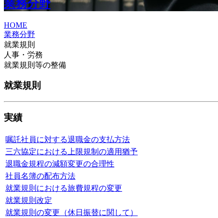
業務分野
HOME
業務分野
就業規則
人事・労務
就業規則等の整備
就業規則
実績
嘱託社員に対する退職金の支払方法
三六協定における上限規制の適用猶予
退職金規程の減額変更の合理性
社員名簿の配布方法
就業規則における旅費規程の変更
就業規則改定
就業規則の変更（休日振替に関して）