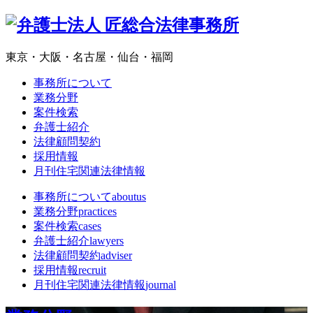
東京・大阪・名古屋・仙台・福岡
事務所について
業務分野
案件検索
弁護士紹介
法律顧問契約
採用情報
月刊住宅関連法律情報
事務所について
aboutus
業務分野
practices
案件検索
cases
弁護士紹介
lawyers
法律顧問契約
adviser
採用情報
recruit
月刊住宅関連法律情報
journal