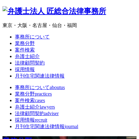
東京・大阪・名古屋・仙台・福岡
事務所について
業務分野
案件検索
弁護士紹介
法律顧問契約
採用情報
月刊住宅関連法律情報
事務所について
aboutus
業務分野
practices
案件検索
cases
弁護士紹介
lawyers
法律顧問契約
adviser
採用情報
recruit
月刊住宅関連法律情報
journal