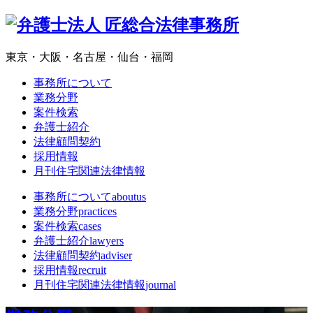
東京・大阪・名古屋・仙台・福岡
事務所について
業務分野
案件検索
弁護士紹介
法律顧問契約
採用情報
月刊住宅関連法律情報
事務所について
aboutus
業務分野
practices
案件検索
cases
弁護士紹介
lawyers
法律顧問契約
adviser
採用情報
recruit
月刊住宅関連法律情報
journal