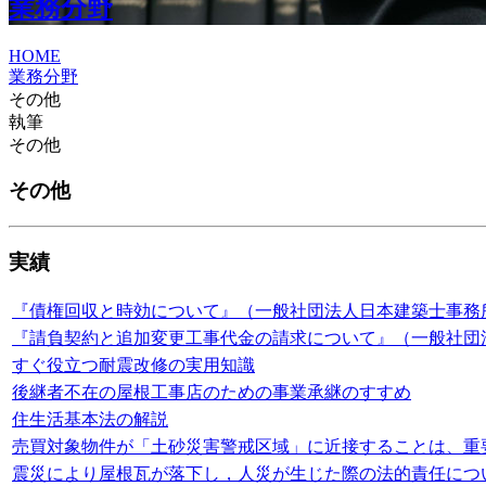
業務分野
HOME
業務分野
その他
執筆
その他
その他
実績
『債権回収と時効について』（一般社団法人日本建築士事務
『請負契約と追加変更工事代金の請求について』（一般社団
すぐ役立つ耐震改修の実用知識
後継者不在の屋根工事店のための事業承継のすすめ
住生活基本法の解説
売買対象物件が「土砂災害警戒区域」に近接することは、重
震災により屋根瓦が落下し，人災が生じた際の法的責任につ