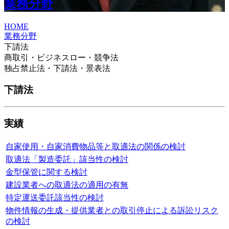
業務分野
HOME
業務分野
下請法
商取引・ビジネスロー・競争法
独占禁止法・下請法・景表法
下請法
実績
自家使用・自家消費物品等と取適法の関係の検討
取適法「製造委託」該当性の検討
金型保管に関する検討
建設業者への取適法の適用の有無
特定運送委託該当性の検討
物件情報の生成・提供業者との取引停止による訴訟リスク
の検討