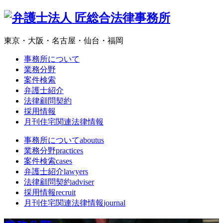
東京・大阪・名古屋・仙台・福岡
事務所について
業務分野
案件検索
弁護士紹介
法律顧問契約
採用情報
月刊住宅関連法律情報
事務所について
aboutus
業務分野
practices
案件検索
cases
弁護士紹介
lawyers
法律顧問契約
adviser
採用情報
recruit
月刊住宅関連法律情報
journal