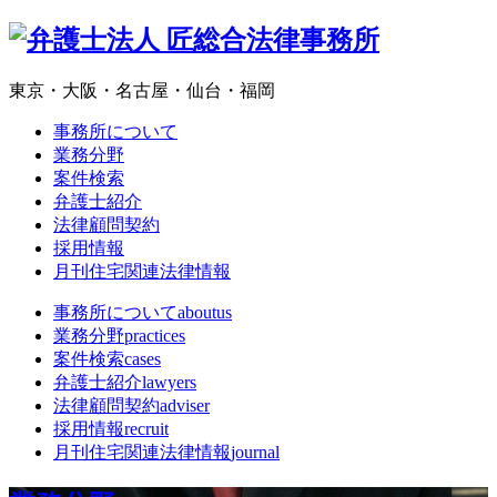
東京・大阪・名古屋・仙台・福岡
事務所について
業務分野
案件検索
弁護士紹介
法律顧問契約
採用情報
月刊住宅関連法律情報
事務所について
aboutus
業務分野
practices
案件検索
cases
弁護士紹介
lawyers
法律顧問契約
adviser
採用情報
recruit
月刊住宅関連法律情報
journal