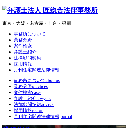
東京・大阪・名古屋・仙台・福岡
事務所について
業務分野
案件検索
弁護士紹介
法律顧問契約
採用情報
月刊住宅関連法律情報
事務所について
aboutus
業務分野
practices
案件検索
cases
弁護士紹介
lawyers
法律顧問契約
adviser
採用情報
recruit
月刊住宅関連法律情報
journal