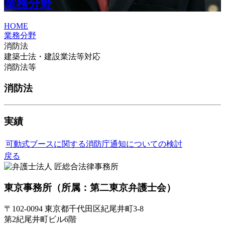
業務分野
HOME
業務分野
消防法
建築士法・建設業法等対応
消防法等
消防法
実績
可動式ブースに関する消防庁通知についての検討
戻る
東京事務所
（所属：第二東京弁護士会）
〒102-0094 東京都千代田区紀尾井町3-8
第2紀尾井町ビル6階