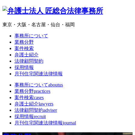
東京・大阪・名古屋・仙台・福岡
事務所について
業務分野
案件検索
弁護士紹介
法律顧問契約
採用情報
月刊住宅関連法律情報
事務所について
aboutus
業務分野
practices
案件検索
cases
弁護士紹介
lawyers
法律顧問契約
adviser
採用情報
recruit
月刊住宅関連法律情報
journal