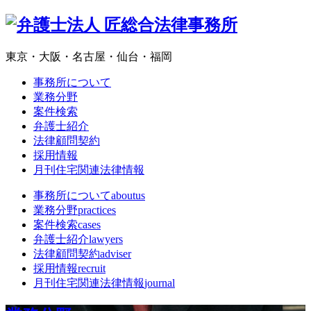
東京・大阪・名古屋・仙台・福岡
事務所について
業務分野
案件検索
弁護士紹介
法律顧問契約
採用情報
月刊住宅関連法律情報
事務所について
aboutus
業務分野
practices
案件検索
cases
弁護士紹介
lawyers
法律顧問契約
adviser
採用情報
recruit
月刊住宅関連法律情報
journal