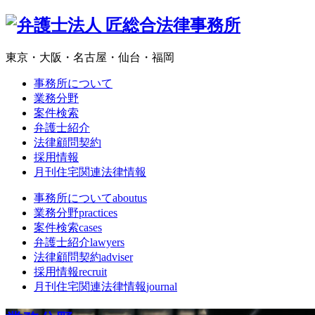
東京・大阪・名古屋・仙台・福岡
事務所について
業務分野
案件検索
弁護士紹介
法律顧問契約
採用情報
月刊住宅関連法律情報
事務所について
aboutus
業務分野
practices
案件検索
cases
弁護士紹介
lawyers
法律顧問契約
adviser
採用情報
recruit
月刊住宅関連法律情報
journal