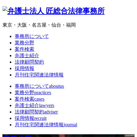
東京・大阪・名古屋・仙台・福岡
事務所について
業務分野
案件検索
弁護士紹介
法律顧問契約
採用情報
月刊住宅関連法律情報
事務所について
aboutus
業務分野
practices
案件検索
cases
弁護士紹介
lawyers
法律顧問契約
adviser
採用情報
recruit
月刊住宅関連法律情報
journal