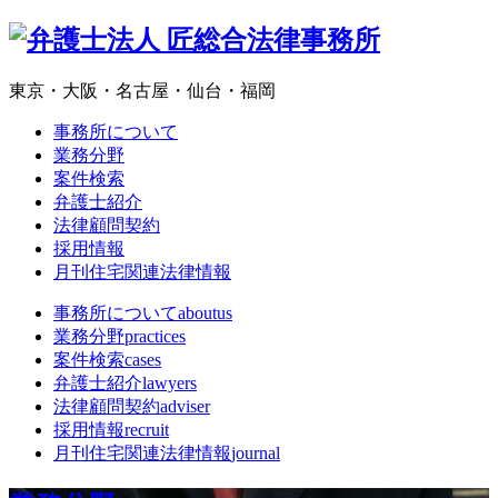
東京・大阪・名古屋・仙台・福岡
事務所について
業務分野
案件検索
弁護士紹介
法律顧問契約
採用情報
月刊住宅関連法律情報
事務所について
aboutus
業務分野
practices
案件検索
cases
弁護士紹介
lawyers
法律顧問契約
adviser
採用情報
recruit
月刊住宅関連法律情報
journal