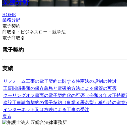
業務分野
HOME
業務分野
電子契約
商取引・ビジネスロー・競争法
電子商取引
電子契約
実績
リフォーム工事の電子契約に関する特商法の規制の検討
工事関係書類の保存義務と電磁的方法による保管の可否
クーリングオフ書面の電子契約化の可否（令和３年改正特商
建設工事請負契約の電子契約（事業者署名型）移行時の留意
インターネット又は放映による工事の受注
戻る