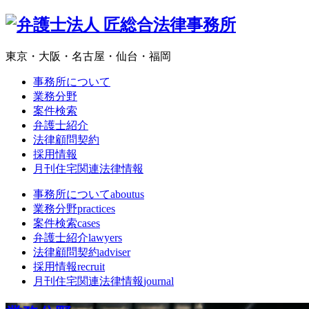
東京・大阪・名古屋・仙台・福岡
事務所について
業務分野
案件検索
弁護士紹介
法律顧問契約
採用情報
月刊住宅関連法律情報
事務所について
aboutus
業務分野
practices
案件検索
cases
弁護士紹介
lawyers
法律顧問契約
adviser
採用情報
recruit
月刊住宅関連法律情報
journal