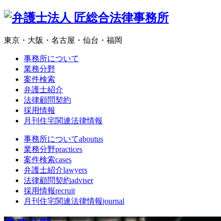
東京・大阪・名古屋・仙台・福岡
事務所について
業務分野
案件検索
弁護士紹介
法律顧問契約
採用情報
月刊住宅関連法律情報
事務所について
aboutus
業務分野
practices
案件検索
cases
弁護士紹介
lawyers
法律顧問契約
adviser
採用情報
recruit
月刊住宅関連法律情報
journal