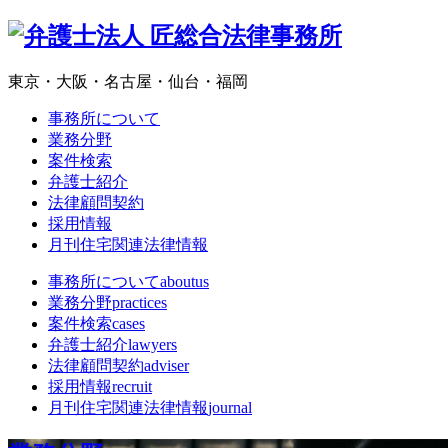
東京・大阪・名古屋・仙台・福岡
事務所について
業務分野
案件検索
弁護士紹介
法律顧問契約
採用情報
月刊住宅関連法律情報
事務所について
aboutus
業務分野
practices
案件検索
cases
弁護士紹介
lawyers
法律顧問契約
adviser
採用情報
recruit
月刊住宅関連法律情報
journal