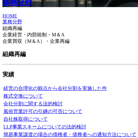
業務分野
HOME
業務分野
組織再編
企業経営・内部統制・M＆A
企業買収（M＆A）・企業再編
組織再編
実績
経営の合理化の観点から会社分割を実施した件
株式交換について
会社分割に関する法的検討
風俗営業許可の引継の可否について
自社株取得について
LLP事業スキームについての法的検討
簡易事業譲渡の場合の債権者・債務者への通知方法について