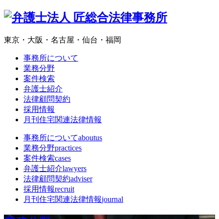
東京・大阪・名古屋・仙台・福岡
事務所について
業務分野
案件検索
弁護士紹介
法律顧問契約
採用情報
月刊住宅関連法律情報
事務所について
aboutus
業務分野
practices
案件検索
cases
弁護士紹介
lawyers
法律顧問契約
adviser
採用情報
recruit
月刊住宅関連法律情報
journal