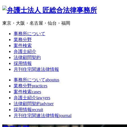
東京・大阪・名古屋・仙台・福岡
事務所について
業務分野
案件検索
弁護士紹介
法律顧問契約
採用情報
月刊住宅関連法律情報
事務所について
aboutus
業務分野
practices
案件検索
cases
弁護士紹介
lawyers
法律顧問契約
adviser
採用情報
recruit
月刊住宅関連法律情報
journal